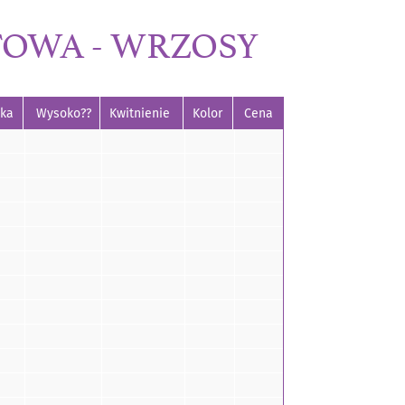
OWA - WRZOSY
zka
Wysoko??
Kwitnienie
Kolor
Cena
zka
Wysoko??
Kwitnienie
Kolor
Cena