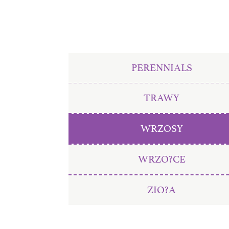
PERENNIALS
TRAWY
WRZOSY
WRZO?CE
ZIO?A