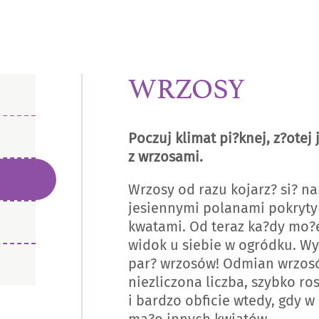
WRZOSY
Poczuj klimat pi?knej, z?otej 
z wrzosami.
Wrzosy od razu kojarz? si? n
jesiennymi polanami pokryt
kwatami. Od teraz ka?dy mo?e
widok u siebie w ogródku. Wy
par? wrzosów! Odmian wrzosó
niezliczona liczba, szybko ro
i bardzo obficie wtedy, gdy w 
ma?o innych kwiatów.