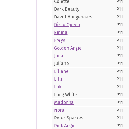
Colette
P11
Dark Beauty
P11
David Hangenaars
P11
Disco Queen
P11
Emma
P11
Freya
P11
Golden Angie
P11
Jana
P11
Juliane
P11
Liliane
P11
Lilli
P11
Loki
P11
Long White
P11
Madonna
P11
Nora
P11
Peter Sparkes
P11
Pink Angie
P11