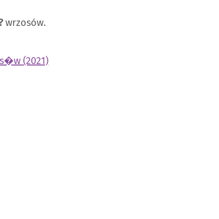
?
wrzosów.
os�w (2021)