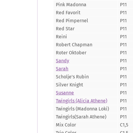
Pink Madonna
P11
Red Favorit
P11
Red Pimpernel
P11
Red Star
P11
Reini
P11
Robert Chapman
P11
Roter Oktober
P11
Sandy
P11
Sarah
P11
Scholje's Rubin
P11
Silver Knight
P11
Susanne
P11
Twingirls (Alicia Athene)
P11
Twingirls (Madonna Loki)
P11
Twingirls(Sarah Athene)
P11
Mix Color
C1,5
Trio Color
C1,5