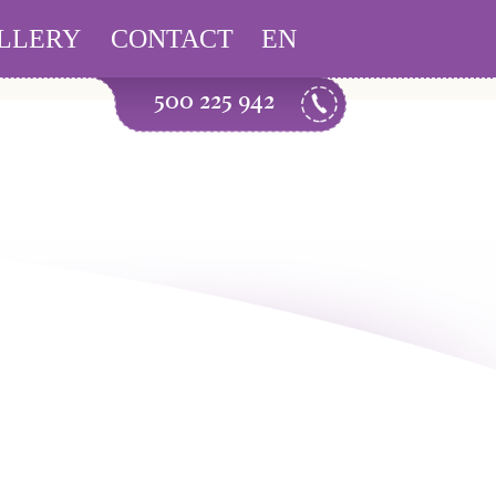
or this operation
LLERY
CONTACT
EN
500 225 942