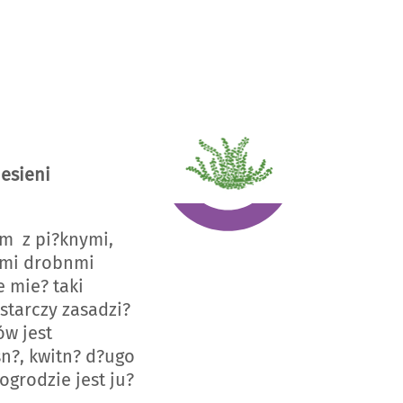
jesieni
am z pi?knymi,
ymi drobnmi
 mie? taki
starczy zasadzi?
w jest
sn?, kwitn? d?ugo
ogrodzie jest ju?