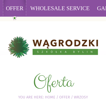
M_VARIABLES_ADMIN or SESSION_VARIABLES_ADMIN privilege(s) f
OFFER
WHOLESALE SERVICE
GA
Oferta
YOU ARE HERE:
HOME
/
OFFER
/
WRZOSY