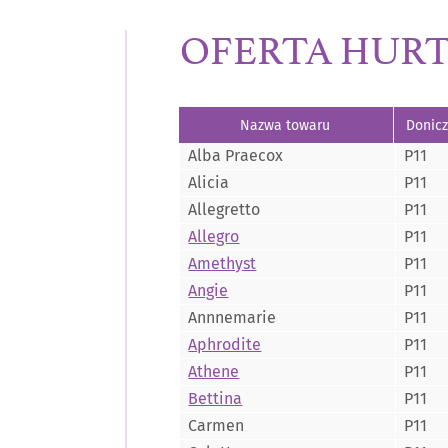
OFERTA HURT
Nazwa towaru
Donic
Nazwa towaru
Donic
Alba Praecox
P11
Alicia
P11
Allegretto
P11
Allegro
P11
Amethyst
P11
Angie
P11
Annnemarie
P11
Aphrodite
P11
Athene
P11
Bettina
P11
Carmen
P11