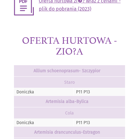
Oferta hurtowa zi�? wraz z cenami -
plik do pobrania (2023)
OFERTA HURTOWA -
ZIO?A
Allium schoenoprasum- Szczypior
Staro
Doniczka
P11 P13
Artemisia alba-Bylica
Cola
Doniczka
P11 P13
Artemisia drancunculus-Estragon