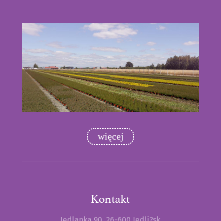
Blues
Doniczka
P11 P13
Lavendula x intermedia- Lawenda
Grosso IMP
Doniczka
P11 P13
Lippia citriodora- Werbena cytrynowa
Freshman
Doniczka
P11 P13
więcej
Lippia dulcis- S?odkie azjatyckie ziele
Colada
Doniczka
P11 P13
Majorana hortensis- majeranek ogrodowy
Kontakt
Venezia IMP
Jedlanka 90, 26-600 Jedli?sk