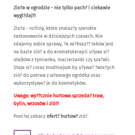
Zio?a w ogrodzie - nie tylko pach? i ciekawie
wygl?daj?!
Zio?a - ro?liny, które znalaz?y szerokie
zastosowanie w dzisiejszych czasach. Nie
zdajemy sobie sprawy, ?e wi?kszo?? leków jest
na bazie zió? a do aromatoterapii u?ywa si?
olejków z tymianku, macierzanki czy sza?wii.
Staje si? coraz modniejsze by u?ywa? ?wie?ych
zió? do potraw z w?asnego ogródka oraz
wykorzystywa? je do kosmetyków.
Uwaga: wy??cznie hurtowa sprzeda? traw,
bylin, wrzosów i zió?!
Poni?ej zobacz
ofert? hurtow?
zió?.