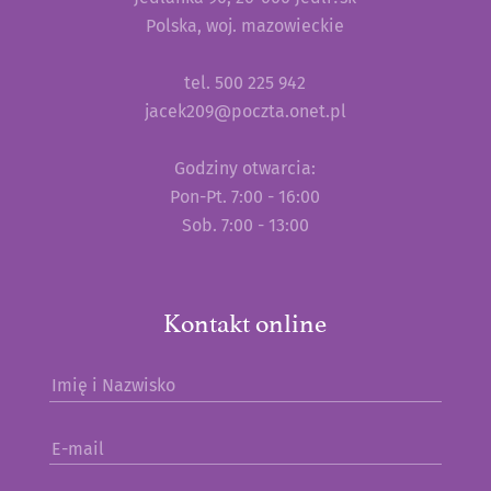
Doniczka
P11 P13
Polska, woj. mazowieckie
Mentha spicata-Mi?ta
Aura
tel. 500 225 942
jacek209@poczta.onet.pl
Doniczka
P11 P13
Chocolate
Godziny otwarcia:
Doniczka
P11 P13
Pon-Pt. 7:00 - 16:00
Cinderella
Sob. 7:00 - 13:00
Doniczka
P11 P13
Citaro
Doniczka
P11 P13
Kontakt online
Golden Mint
Imię i Nazwisko
Doniczka
P11 P13
Granda
E-mail
Doniczka
P11 P13
Marokko