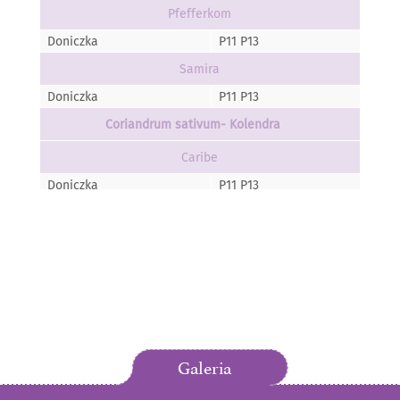
Pfefferkom
Doniczka
P11 P13
Samira
Doniczka
P11 P13
Coriandrum sativum- Kolendra
Caribe
Doniczka
P11 P13
Cymbopogon citratus- Palczatka cytrynowa
Tasty Lemon
Doniczka
P11 P13
Helichrysum italicum- Kocanka w?oska
Aladin
Doniczka
P11 P13
Galeria
Hyssopus officinalis- Hyzop lekarski