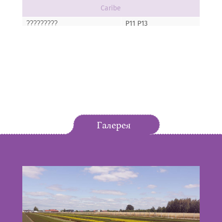
Caribe
P11 P13
?????????
Cymbopogon citratus- Palczatka cytrynowa
Tasty Lemon
P11 P13
?????????
Helichrysum italicum- Kocanka w?oska
Aladin
P11 P13
?????????
Галерея
Hyssopus officinalis- Hyzop lekarski
Blues
P11 P13
?????????
Lavendula x intermedia- Lawenda
Grosso IMP
P11 P13
?????????