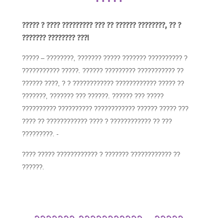
????? ? ???? ????????? ??? ?? ?????? ????????, ?? ?
??????? ???????? ???!
????? – ????????, ??????? ????? ??????? ?????????? ?
??????????? ?????. ?????? ????????? ??????????? ??
?????? ????, ? ? ???????????? ???????????? ????? ??
???????, ??????? ??? ??????. ?????? ??? ?????
?????????? ?????????? ???????????? ?????? ????? ???
???? ?? ???????????? ???? ? ???????????? ?? ???
?????????. -
???? ????? ???????????? ? ??????? ???????????? ??
??????.