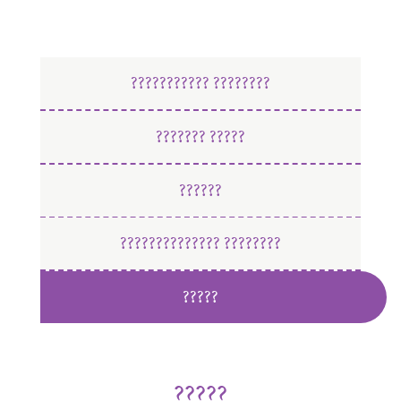
??????????? ????????
??????? ?????
??????
?????????????? ????????
?????
?????