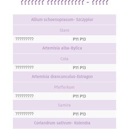
??????? ??????????? - ?????
Allium schoenoprasum- Szczypior
Staro
P11 P13
?????????
Artemisia alba-Bylica
Cola
P11 P13
?????????
Artemisia drancunculus-Estragon
Pfefferkom
P11 P13
?????????
Samira
P11 P13
?????????
Coriandrum sativum- Kolendra