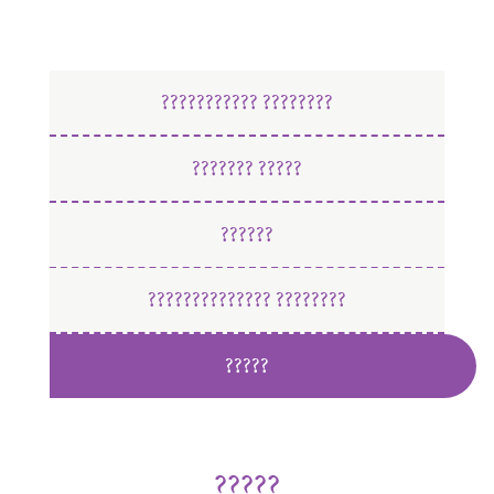
??????????? ????????
??????? ?????
??????
?????????????? ????????
?????
?????