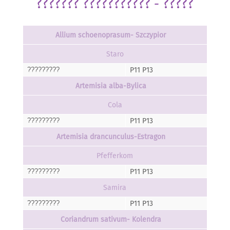
??????? ??????????? - ?????
Allium schoenoprasum- Szczypior
Staro
P11 P13
?????????
Artemisia alba-Bylica
Cola
P11 P13
?????????
Artemisia drancunculus-Estragon
Pfefferkom
P11 P13
?????????
Samira
P11 P13
?????????
Coriandrum sativum- Kolendra