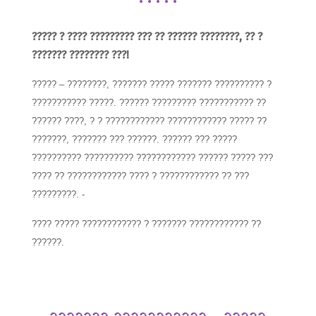
????? ? ???? ????????? ??? ?? ?????? ????????, ?? ?
??????? ???????? ???!
????? – ????????, ??????? ????? ??????? ?????????? ?
??????????? ?????. ?????? ????????? ??????????? ??
?????? ????, ? ? ???????????? ???????????? ????? ??
???????, ??????? ??? ??????. ?????? ??? ?????
?????????? ?????????? ???????????? ?????? ????? ???
???? ?? ???????????? ???? ? ???????????? ?? ???
?????????. -
???? ????? ???????????? ? ??????? ???????????? ??
??????.