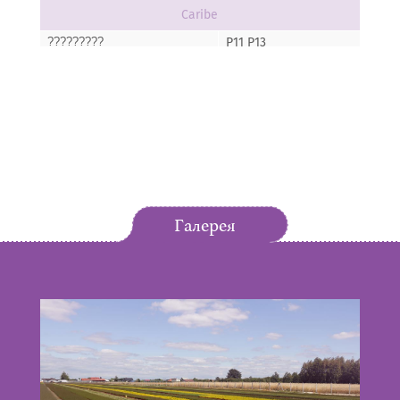
Caribe
P11 P13
?????????
Cymbopogon citratus- Palczatka cytrynowa
Tasty Lemon
P11 P13
?????????
Helichrysum italicum- Kocanka w?oska
Aladin
P11 P13
?????????
Галерея
Hyssopus officinalis- Hyzop lekarski
Blues
P11 P13
?????????
Lavendula x intermedia- Lawenda
Grosso IMP
P11 P13
?????????