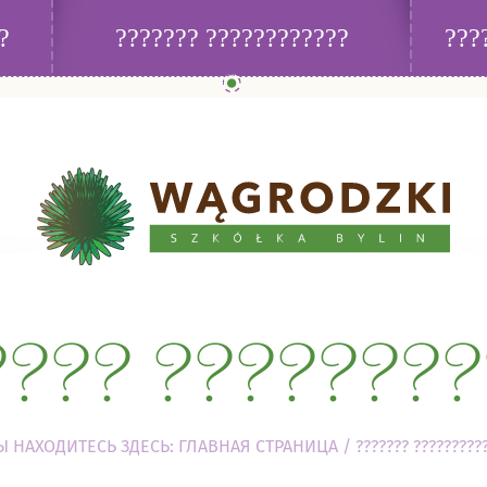
M_VARIABLES_ADMIN or SESSION_VARIABLES_ADMIN privilege(s) f
?
??????? ????????????
???
???? ????????
Ы НАХОДИТЕСЬ ЗДЕСЬ:
ГЛАВНАЯ СТРАНИЦА
/
??????? ?????????