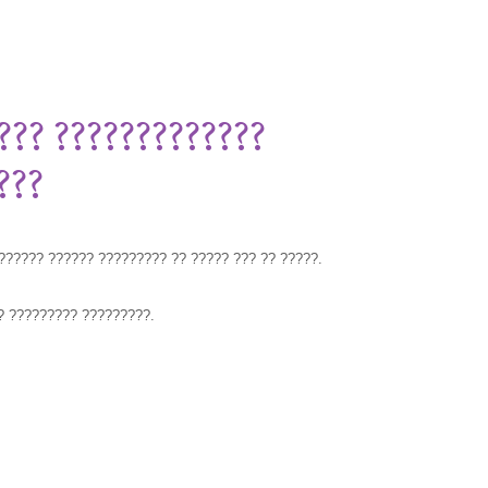
???? ?????????????
???
?????? ?????? ????????? ?? ????? ??? ?? ?????.
? ????????? ?????????.