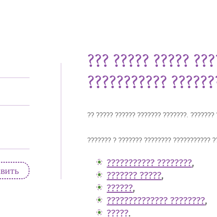
??? ????? ????? ??
??????????? ??????
?? ????? ?????? ??????? ???????. ??????? 
??????? ? ??????? ???????? ??????????? ?
??????????? ????????
,
авить
??????? ?????
,
??????
,
?????????????? ????????
,
?????
.