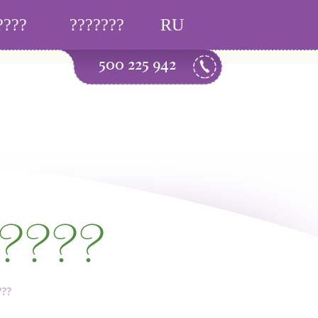
or this operation
????
???????
RU
500 225 942
????
???