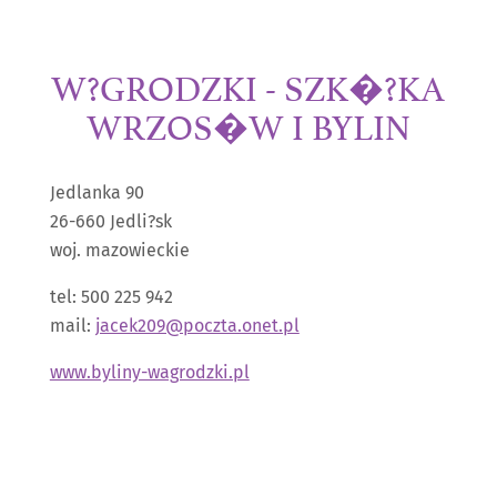
W?GRODZKI - SZK�?KA
WRZOS�W I BYLIN
Jedlanka 90
26-660 Jedli?sk
woj. mazowieckie
tel: 500 225 942
mail:
jacek209@poczta.onet.pl
www.byliny-wagrodzki.pl