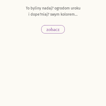
hem
To byliny nadaj? ogrodom uroku
Wy
i dope?niaj? swym kolorem...
res
ca?
zobacz