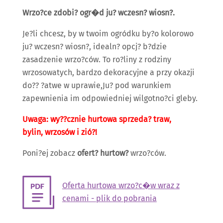
Wrzo?ce zdobi? ogr�d ju? wczesn? wiosn?.
Je?li chcesz, by w twoim ogródku by?o kolorowo
ju? wczesn? wiosn?, idealn? opcj? b?dzie
zasadzenie wrzo?ców. To ro?liny z rodziny
wrzosowatych, bardzo dekoracyjne a przy okazji
do?? ?atwe w uprawie,Ju? pod warunkiem
zapewnienia im odpowiedniej wilgotno?ci gleby.
Uwaga: wy??cznie hurtowa sprzeda? traw,
bylin, wrzosów i zió?!
Poni?ej zobacz
ofert? hurtow?
wrzo?ców.
Oferta hurtowa wrzo?c�w wraz z
cenami - plik do pobrania