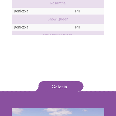
Rosantha
Doniczka
P11
Snow Queen
Doniczka
P11
Springwood White
Doniczka
P11
Vivellii
Doniczka
P11
Wintersonne
Doniczka
P11
Kramer's Rote
Galeria
Doniczka
P11
White Perfection
Doniczka
P11